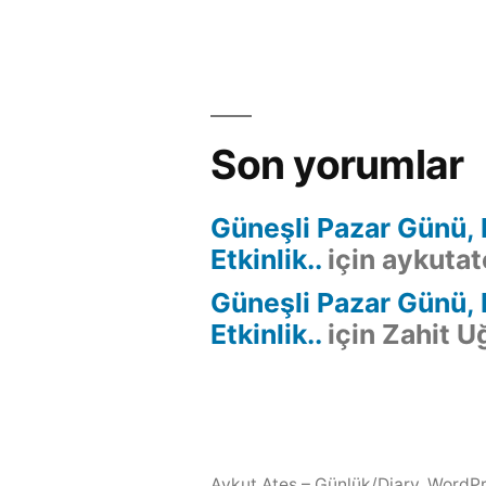
Son yorumlar
Güneşli Pazar Günü, K
Etkinlik..
için
aykutat
Güneşli Pazar Günü, K
Etkinlik..
için
Zahit U
Aykut Ateş – Günlük/Diary
,
WordPre