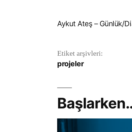
İçeriğe
geç
Aykut Ateş – Günlük/Di
Etiket arşivleri:
projeler
Başlarken