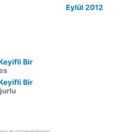
Eylül 2012
eyifli Bir
es
eyifli Bir
ğurlu
ss ile güçlendirilmiştir.