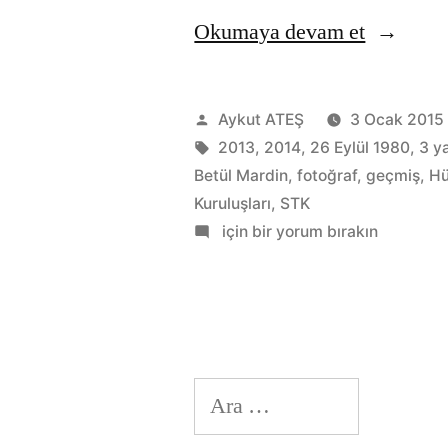
“Başlar
Okumaya devam et
Gönderen:
Aykut ATEŞ
3 Ocak 2015
Etiketler:
2013
,
2014
,
26 Eylül 1980
,
3 y
Betül Mardin
,
fotoğraf
,
geçmiş
,
Hü
Kuruluşları
,
STK
Başlarken…
için bir yorum bırakın
Arama: