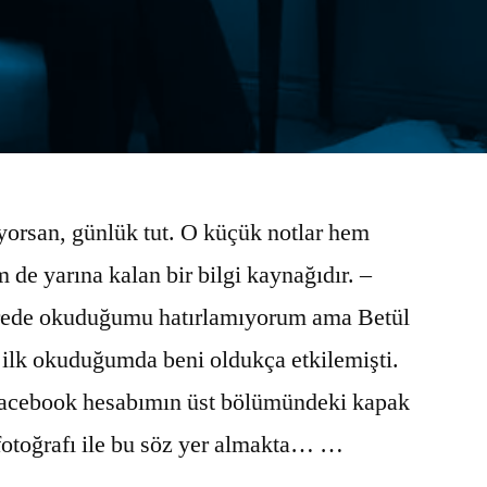
orsan, günlük tut. O küçük notlar hem
m de yarına kalan bir bilgi kaynağıdır. –
rede okuduğumu hatırlamıyorum ama Betül
 ilk okuduğumda beni oldukça etkilemişti.
facebook hesabımın üst bölümündeki kapak
fotoğrafı ile bu söz yer almakta… …