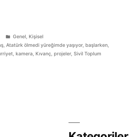
ken…”
Kategori:
Genel
,
Kişisel
aş
,
Atatürk ölmedi yüreğimde yaşıyor
,
başlarken
,
rriyet
,
kamera
,
Kıvanç
,
projeler
,
Sivil Toplum
Kategoriler