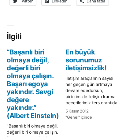
Twitter
LinkedIn
Daha fazla
İlgili
“Başarılı biri
En büyük
olmaya değil,
sorunumuz
değerli biri
iletişimsizlik!
olmaya çalışın.
İletişim araçlarının sayısı
Başarı egoya
her geçen gün artmaya
yakındır. Sevgi
devam ededursun,
birbirimizle iletişim kurma
değere
becerilerimiz ters orantıda
yakındır.”
azalıyor. Bence bu
5 Kasım 2012
(Albert Einstein)
günlerdeki en önemli
"Genel" içinde
sorunlarımızdan biri:
"Başarılı biri olmaya değil,
İletişimsizlik! Cep
değerli biri olmaya çalışın.
telefonun ardından