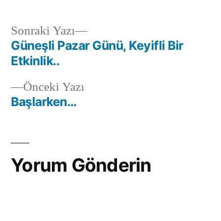
Sonraki
Sonraki Yazı
yazı:
Güneşli Pazar Günü, Keyifli Bir
Yazı
Etkinlik..
gezinmesi
Önceki
Önceki Yazı
yazı:
Başlarken…
Yorum Gönderin