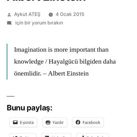
Gönderen:
Aykut ATEŞ
4 Ocak 2015
Imagination
için bir yorum bırakın
is
more
important
Imagination is more important than
than
knowledge / Hayalgücü bilgiden daha
knowledge
önemlidir. – Albert Einstein
/
Hayalgücü
bilgiden
daha
Bunu paylaş:
önemlidir.
–
E-posta
Yazdır
Facebook
Albert
Einstein