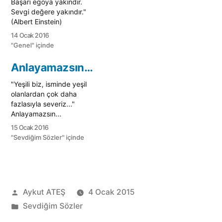
Başarı egoya yakındır.
internetin de
Sevgi değere yakındır."
yaygınlaşması, görüntülü
(Albert Einstein)
yazışmalar ve
mesajlaşmaların
14 Ocak 2016
hayatımıza girmesiyle ile
"Genel" içinde
birlikte, sağlıklı iletişim
konusunda sorunlarımızın
Anlayamazsın…
arttığı kanısındayım.
Elbette çok uzak
"Yeşili biz, isminde yeşil
mesafelere bu araçlar…
olanlardan çok daha
fazlasıyla severiz..."
Anlayamazsın...
15 Ocak 2016
"Sevdiğim Sözler" içinde
Gönderen:
Aykut ATEŞ
4 Ocak 2015
Kategori:
Sevdiğim Sözler