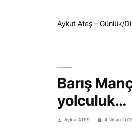
İçeriğe
geç
Aykut Ateş – Günlük/Di
Barış Man
yolculuk…
Gönderen:
Aykut ATEŞ
4 Nisan 201