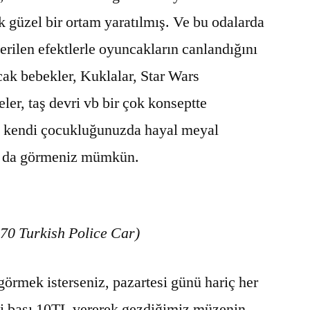
 güzel bir ortam yaratılmış. Ve bu odalarda
erilen efektlerle oyuncakların canlandığını
k bebekler, Kuklalar, Star Wars
ler, taş devri vb bir çok konseptte
e kendi çocukluğunuzda hayal meyal
an da görmeniz mümkün.
70 Turkish Police Car)
görmek isterseniz, pazartesi günü hariç her
işi başı 10TL vererek gezdiğimiz müzenin