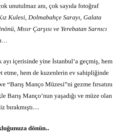
çok unutulmaz anı, çok sayıda fotoğraf
Kız Kulesi, Dolmabahçe Sarayı, Galata
nönü, Mısır Çarşısı ve Yerebatan Sarnıcı
rı…
 ayı içerisinde yine İstanbul’a geçmiş, hem
et etme, hem de kuzenlerin ev sahipliğinde
ve “Barış Manço Müzesi”ni gezme fırsatını
kle Barış Manço’nun yaşadığı ve müze olan
 iz bırakmıştı…
luğunuza dönün..