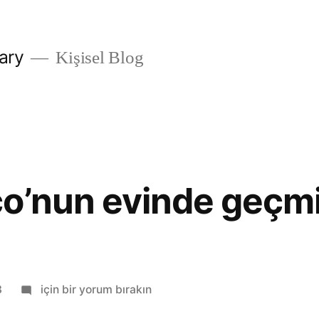
ary
Kişisel Blog
ço’nun evinde geçm
Barış
3
için bir yorum bırakın
Manço’nun