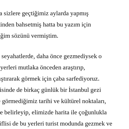
evinde
a sizlere geçtiğimiz aylarda yapmış
geçmişe
yolculuk…
inden bahsetmiş hatta bu yazım için
ğim sözünü vermiştim.
z seyahatlerde, daha önce gezmediysek o
erleri mutlaka önceden araştırıp,
ıştırarak görmek için çaba sarfediyoruz.
isinde de birkaç günlük bir İstanbul gezi
 görmediğimiz tarihi ve kültürel noktaları,
belirleyip, elimizde harita ile çoğunlukla
flisi de bu yerleri turist modunda gezmek ve