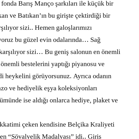
 fonda Barış Manço şarkıları ile küçük bir
n ve Batıkan’ın bu girişte çektirdiği bir
rşılıyor sizi.. Hemen galoşlarımızı
ıyoruz bu güzel evin odalarında… Sağ
karşılıyor sizi… Bu geniş salonun en önemli
önemli bestelerini yaptığı piyanosu ve
di heykelini görüyorsunuz. Ayrıca odanın
zo ve hediyelik eşya koleksiyonları
ümünde ise aldığı onlarca hediye, plaket ve
katimi çeken kendisine Belçika Kraliyeti
len “Şövalyelik Madalyası” idi.. Giriş