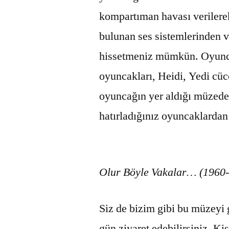
kompartıman havası verilerek
bulunan ses sistemlerinden v
hissetmeniz mümkün. Oyunca
oyuncakları, Heidi, Yedi cüce
oyuncağın yer aldığı müzed
hatırladığınız oyuncaklard
Olur Böyle Vakalar… (1960-
Siz de bizim gibi bu müzeyi 
gün ziyaret edebilirsiniz. K