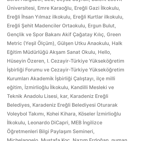
2016)”
Üniversitesi
,
Emre Karaoğlu
,
Ereğli Gazi İlkokulu
,
Ereğli İhsan Yılmaz ilkokulu
,
Ereğli Kurtlar ilkokulu
,
Ereğli Şehit Madenciler Ortaokulu
,
Ergun Bulut
,
Gençlik ve Spor Bakanı Akif Çağatay Kılıç
,
Green
Metric (Yeşil Ölçüm)
,
Gülşen Utku Anaokulu
,
Halk
Eğitim Müdürlüğü Akşam Sanat Okulu
,
Hello
,
Hüseyin Özeren
,
I. Cezayir-Türkiye Yükseköğretim
İşbirliği Forumu ve Cezayir-Türkiye Yükseköğretim
Kurumları Akademik İşbirliği Çalıştayı
,
ilçe milli
eğitim
,
İzmirlioğlu İlkokulu
,
Kandilli Mesleki ve
Teknik Anadolu Lisesi
,
kar
,
Karadeniz Ereğli
Belediyes
,
Karadeniz Ereğli Belediyesi Oturarak
Voleybol Takımı
,
Kohei Kihara
,
Köseler İzmirlioğlu
İlkokulu
,
Leonardo DiCapri
,
MEB İngilizce
Öğretmenleri Bilgi Paylaşım Semineri
,
Michelangelo
,
Mustafa Koç
,
Nazım Erdoğan
,
numan