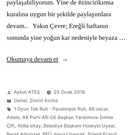
paylaşabiliyorum. Yine de #zincirikırma
kuralına uygun bir şekilde paylaşımlara
devam.. Yakın Çevre; Ereğli haftanın
sonunda yine yoğun kar nedeniyle beyaza …
“Bu
Okumaya devam et
Haftaya
Dair-
Gönderen:
Aykut ATEŞ
25 Ocak 2016
3/52
Kategori:
Genel
,
Zinciri Kırma
(18-
Etiketler:
1 Oyun Tek Ruh - Paralimpik Ruh
,
88.oscar
,
24
Adele
,
AK Parti AR-GE Başkan Yardımcısı Emine
Çift
,
Atilla altay
,
Belediye Başkanı Hüseyin Uysal
,
Ocak
Berat Adıgüzel
,
BEÜ
,
beyaz bayrak
,
Bülent Ecevit