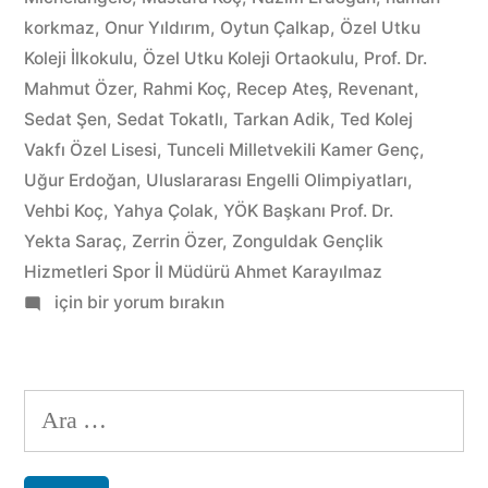
korkmaz
,
Onur Yıldırım
,
Oytun Çalkap
,
Özel Utku
Koleji İlkokulu
,
Özel Utku Koleji Ortaokulu
,
Prof. Dr.
Mahmut Özer
,
Rahmi Koç
,
Recep Ateş
,
Revenant
,
Sedat Şen
,
Sedat Tokatlı
,
Tarkan Adik
,
Ted Kolej
Vakfı Özel Lisesi
,
Tunceli Milletvekili Kamer Genç
,
Uğur Erdoğan
,
Uluslararası Engelli Olimpiyatları
,
Vehbi Koç
,
Yahya Çolak
,
YÖK Başkanı Prof. Dr.
Yekta Saraç
,
Zerrin Özer
,
Zonguldak Gençlik
Hizmetleri Spor İl Müdürü Ahmet Karayılmaz
Bu
için bir yorum bırakın
Haftaya
Dair-
3/52
Arama:
(18-
24
Ocak