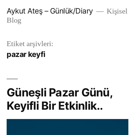
İçeriğe
Aykut Ateş – Günlük/Diary
Kişisel
geç
Blog
Etiket arşivleri:
pazar keyfi
Güneşli Pazar Günü,
Keyifli Bir Etkinlik..