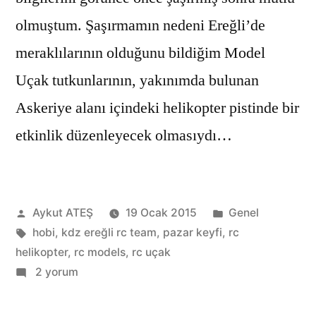
olmuştum. Şaşırmamın nedeni Ereğli’de
meraklılarının olduğunu bildiğim Model
Uçak tutkunlarının, yakınımda bulunan
Askeriye alanı içindeki helikopter pistinde bir
etkinlik düzenleyecek olmasıydı…
Gönderen:
Kategori:
Aykut ATEŞ
19 Ocak 2015
Genel
Etiketler:
hobi
,
kdz ereğli rc team
,
pazar keyfi
,
rc
helikopter
,
rc models
,
rc uçak
Güneşli
2 yorum
Pazar
Günü,